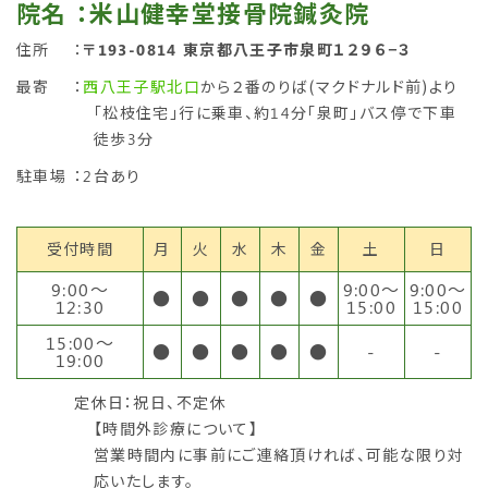
院名
：米山健幸堂接骨院鍼灸院
住所
：
〒193-0814 東京都八王子市泉町１２９６−３
最寄
：
西八王子駅北口
から２番のりば(マクドナルド前)より
「松枝住宅」行に乗車、約14分「泉町」バス停で下車
徒歩3分
駐車場
：2台あり
受付時間
月
火
水
木
金
土
日
9:00〜
9:00〜
9:00〜
●
●
●
●
●
12:30
15:00
15:00
15:00〜
●
●
●
●
●
-
-
19:00
定休日：祝日、不定休
【時間外診療について】
営業時間内に事前にご連絡頂ければ、可能な限り対
応いたします。