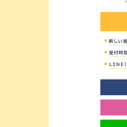
新しい
受付時
ＬＩＮＥ