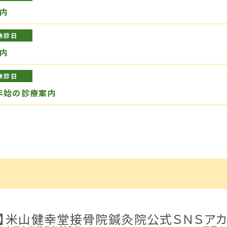
内
休診日
内
休診日
年始の診療案内
式】米山健幸堂接骨院鍼灸院公式ＳＮＳアカ