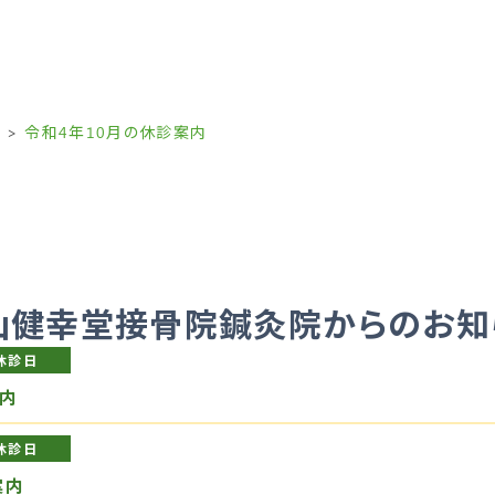
せ
令和4年10月の休診案内
山健幸堂接骨院鍼灸院からのお知
休診日
内
休診日
案内